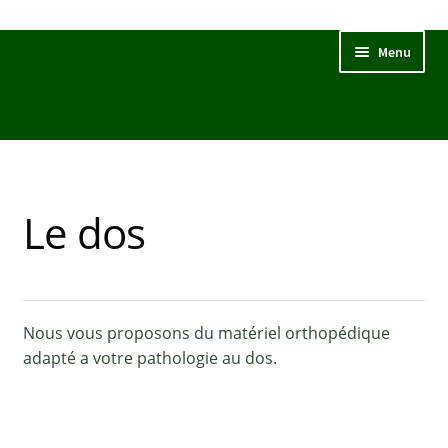
Aller
Aller
Menu
à
au
la
contenu
navigation
Accueil
Podo-orthèse
Le dos
Orthopédie générale
Matériel Médical
Vente d’articles chaussants et divers
Nous vous proposons du matériel orthopédique
adapté a votre pathologie au dos.
Contact
Formulaire de contact