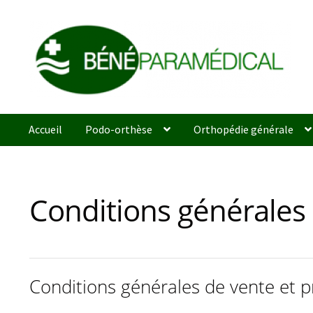
Aller
Aller
Accueil
Podo-orthèse
Orthopédie générale
à
au
la
contenu
navigation
Conditions générales
Conditions générales de vente et p